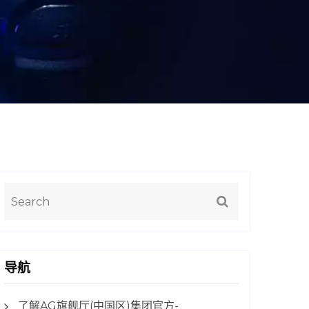
导航
了解AG旗舰厅(中国区)集团官方-