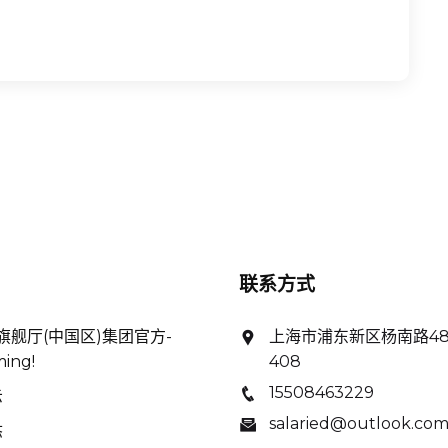
联系方式
旗舰厅(中国区)集团官方-
上海市浦东新区杨南路48
ming!
408
15508463229
示
salaried@outlook.co
态