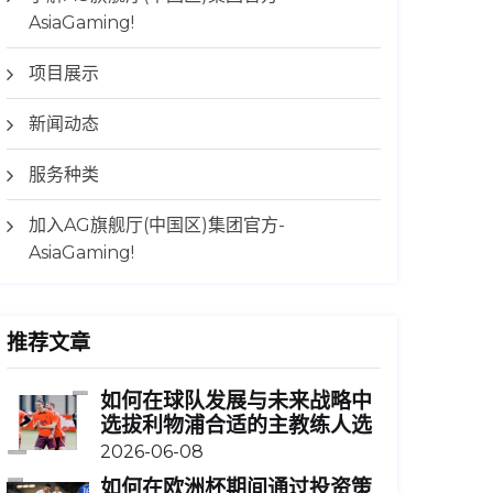
AsiaGaming!
项目展示
新闻动态
服务种类
加入AG旗舰厅(中国区)集团官方-
AsiaGaming!
推荐文章
如何在球队发展与未来战略中
选拔利物浦合适的主教练人选
2026-06-08
如何在欧洲杯期间通过投资策