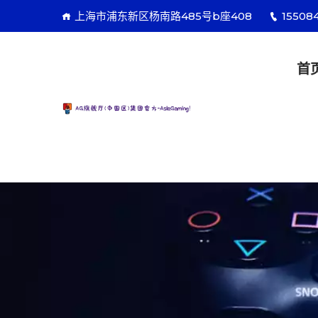
上海市浦东新区杨南路485号b座408
15508
首