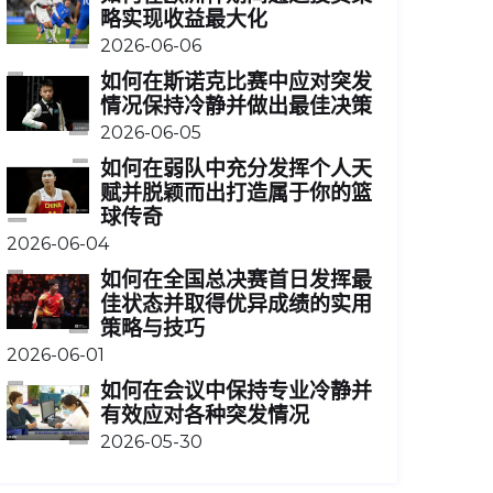
略实现收益最大化
2026-06-06
如何在斯诺克比赛中应对突发
情况保持冷静并做出最佳决策
2026-06-05
如何在弱队中充分发挥个人天
赋并脱颖而出打造属于你的篮
球传奇
2026-06-04
如何在全国总决赛首日发挥最
佳状态并取得优异成绩的实用
策略与技巧
2026-06-01
如何在会议中保持专业冷静并
有效应对各种突发情况
2026-05-30